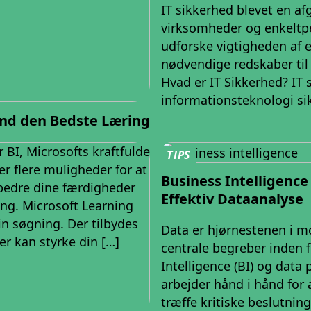
IT sikkerhed blevet en af
virksomheder og enkeltper
udforske vigtigheden af ​​
nødvendige redskaber til a
Hvad er IT Sikkerhed? IT s
informationsteknologi si
ind den Bedste Læring
 BI, Microsofts kraftfulde
TIPS
er flere muligheder for at
Business Intelligence
rbedre dine færdigheder
Effektiv Dataanalyse
ing. Microsoft Learning
in søgning. Der tilbydes
Data er hjørnestenen i mo
der kan styrke din […]
centrale begreber inden 
Intelligence (BI) og data 
arbejder hånd i hånd for
træffe kritiske beslutnin