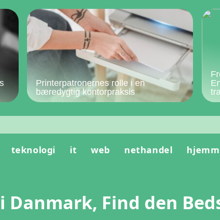
Fr
s
Printerpatronernes rolle i en
En
bæredygtig kontorpraksis
tr
teknologi
it
web
nethandel
hjemm
 i Danmark, Find den Bed