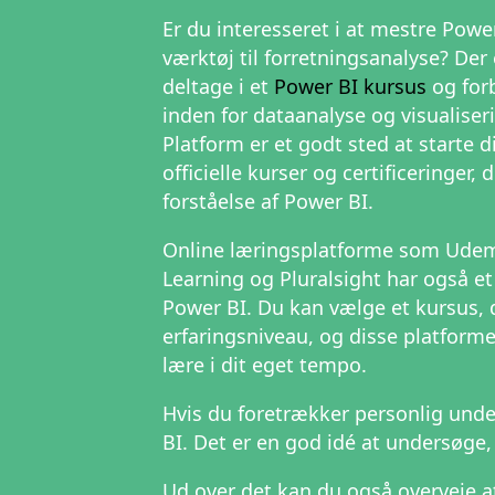
Er du interesseret i at mestre Power
værktøj til forretningsanalyse? Der 
deltage i et
Power BI kursus
og for
inden for dataanalyse og visualiser
Platform er et godt sted at starte d
officielle kurser og certificeringer, 
forståelse af Power BI.
Online læringsplatforme som Udem
Learning og Pluralsight har også et
Power BI. Du kan vælge et kursus, d
erfaringsniveau, og disse platforme
lære i dit eget tempo.
Hvis du foretrækker personlig under
BI. Det er en god idé at undersøge, 
Ud over det kan du også overveje at