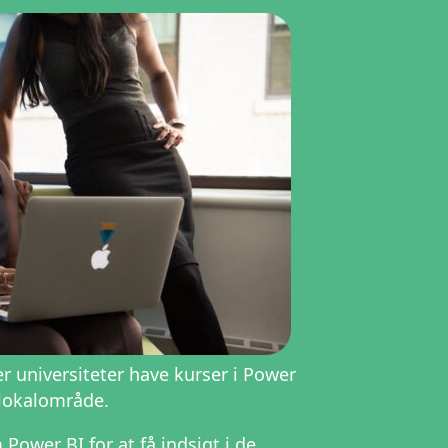
r universiteter have kurser i Power
t lokalområde.
Power BI for at få indsigt i de