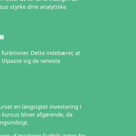
sus styrke dine analytiske
ce
funktioner. Dette indebærer, at
 tilpasse sig de seneste
rset en langsigtet investering i
 kursus bliver afgørende, da
ingsindsigt.
gen af moderne fagfolk inden for