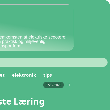
emkomsten af elektriske scootere:
 praktisk og miljøvenlig
ansportform
et
elektronik
tips
07/12/2023
IT
ste Læring