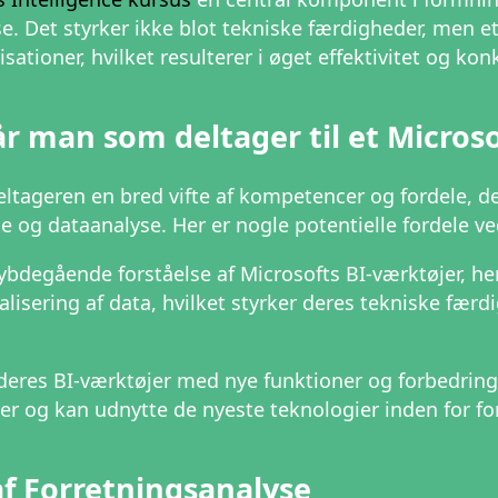
se. Det styrker ikke blot tekniske færdigheder, men 
sationer, hvilket resulterer i øget effektivitet og ko
r man som deltager til et Microso
eltageren en bred vifte af kompetencer og fordele, de
e og dataanalyse. Her er nogle potentielle fordele ve
bdegående forståelse af Microsofts BI-værktøjer, he
lisering af data, hvilket styrker deres tekniske fær
res BI-værktøjer med nye funktioner og forbedringer.
 og kan udnytte de nyeste teknologier inden for fo
af Forretningsanalyse