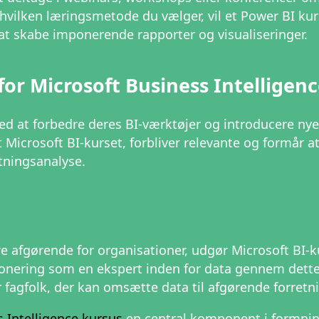
hvilken læringsmetode du vælger, vil et Power BI kur
 at skabe imponerende rapporter og visualiseringer.
or Microsoft Business Intelligen
d at forbedre deres BI-værktøjer og introducere nye 
Microsoft BI-kurset, forbliver relevante og formår at
tningsanalyse.
re afgørende for organisationer, udgør Microsoft BI-ku
tionering som en ekspert inden for data gennem dette
 fagfolk, der kan omsætte data til afgørende forretn
 Intelligence kursus
en central komponent i formnin