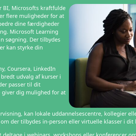
 BI, Microsofts kraftfulde
er flere muligheder for at
bedre dine færdigheder
ing. Microsoft Learning
in søgning. Der tilbydes
der kan styrke din
y, Coursera, LinkedIn
 bredt udvalg af kurser i
er passer til dit
 giver dig mulighed for at
visning, kan lokale uddannelsescentre, kollegier elle
om der tilbydes in-person eller virtuelle klasser i di
 deltage i webinars, workshops eller konferencer om 