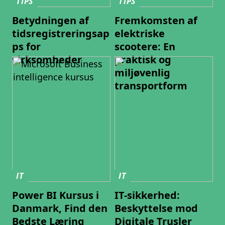
TIPS
TIPS
Betydningen af
Fremkomsten af
tidsregistreringsap
elektriske
ps for
scootere: En
virksomheder
praktisk og
miljøvenlig
transportform
IT
IT
Power BI Kursus i
IT-sikkerhed:
Danmark, Find den
Beskyttelse mod
Bedste Læring
Digitale Trusler